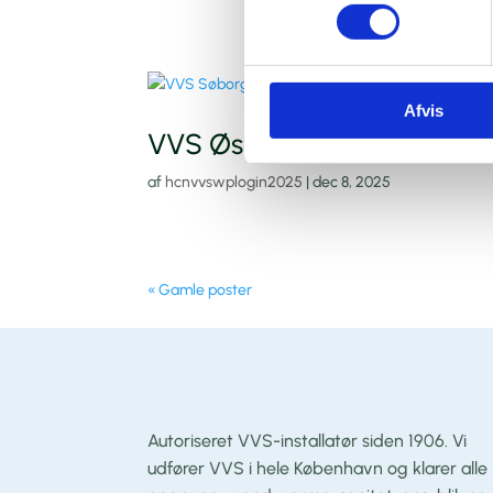
Afvis
VVS Østerbro
af
hcnvvswplogin2025
|
dec 8, 2025
« Gamle poster
Autoriseret VVS-installatør siden 1906. Vi
udfører VVS i hele København og klarer alle