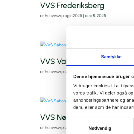
VVS Frederiksberg
af
hcnvvswplogin2025
|
dec 8, 2025
Samtykke
VVS Valby
af
hcnvvswplogin2025
|
dec 8, 2025
Denne hjemmeside bruger c
Vi bruger cookies til at tilpas
vores trafik. Vi deler også 
annonceringspartnere og anal
dem, eller som de har indsaml
VVS Nørrebro
Samtykkevalg
af
hcnvvswplogin2025
|
dec 8, 2025
Nødvendig