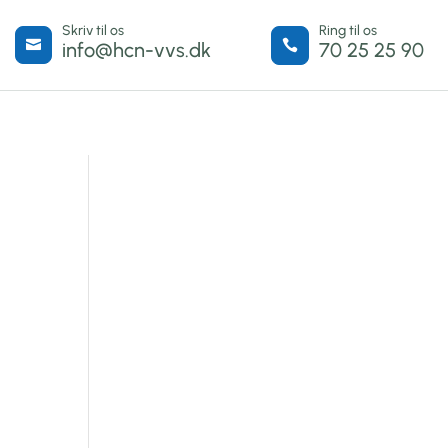
Skriv til os
Ring til os


info@hcn-vvs.dk
70 25 25 90