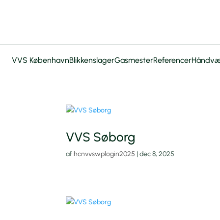
VVS København
Blikkenslager
Gasmester
Referencer
Håndvæ
VVS Søborg
af
hcnvvswplogin2025
|
dec 8, 2025